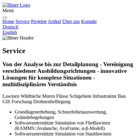
Menü
Home
Service
Projekte
Artikel
Über uns
Kontakt
Deutsch
English
Service
Von der Analyse bis zur Detailplanung - Vereinigung
verschiedener Ausbildungsrichtungen - innovative
Lösungen für komplexe Situationen -
multidisziplinäres Verständnis
Lawinen
Wildbäche
Muren
Flüsse
Schigebiete
Infrastruktur
Bau
GIS
Forschung
Drohnenbefliegung
Grundlagenerhebung, Schneehöhenauswertung,
Geländebegehungen
Softwareunterstützte Simulation von Fließlawinen
(RAMMS::Avalanche, AvaFrame, α-β-Modell)
Softwareunterstützte Simulation von Staublawinen